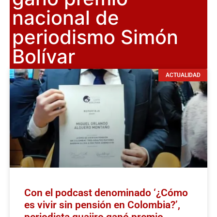
nacional de
periodismo Simón
Bolívar
ACTUALIDAD
Con el podcast denominado ‘¿Cómo
es vivir sin pensión en Colombia?’,
periodista guajiro ganó premio