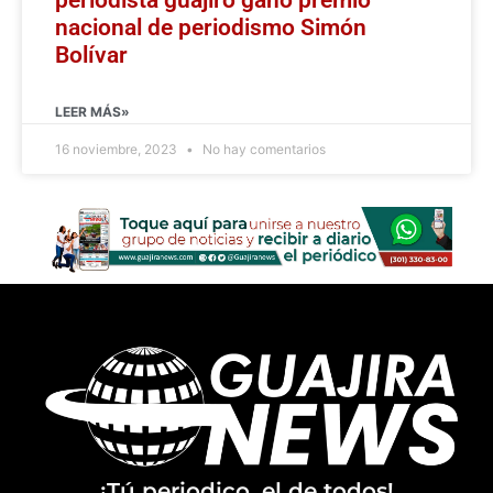
nacional de periodismo Simón
Bolívar
LEER MÁS»
16 noviembre, 2023
No hay comentarios
¡Tú periodico, el de todos!