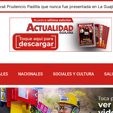
dencio Padilla que nunca fue presentada en La Guajira ni in
ALES
NACIONALES
SOCIALES Y CULTURA
SAL