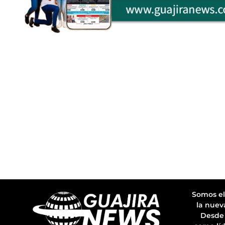
Somos el
la nuev
Desde 