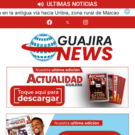
ULTIMAS NOTICIAS
tigua vía hacia Uribia, zona rural de Maicao
Identif