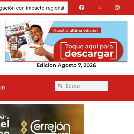
con impacto regional
Jairo Aguilar cuestionó que se d
Edicion Agosto 7, 2026
UD