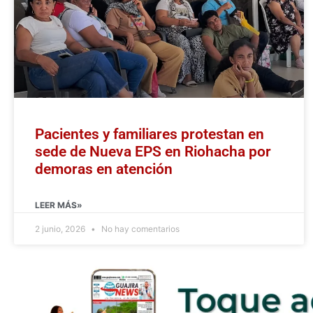
Pacientes y familiares protestan en
sede de Nueva EPS en Riohacha por
demoras en atención
LEER MÁS»
2 junio, 2026
No hay comentarios