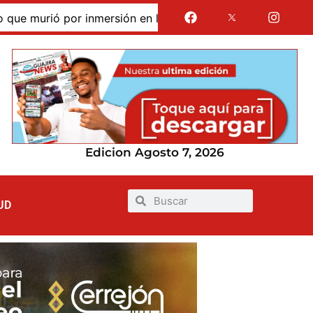
murió por inmersión en las dunas de Taroa; su cuerpo perma
Edicion Agosto 7, 2026
UD