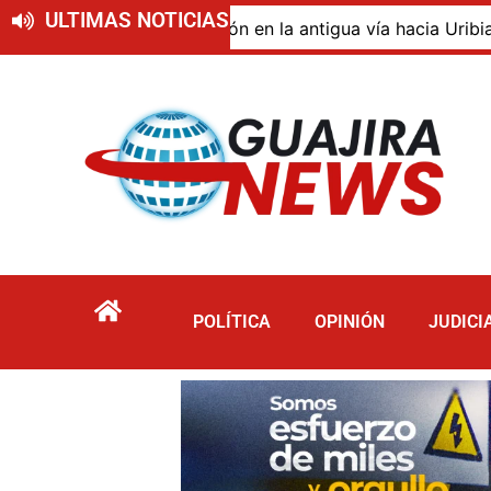
ULTIMAS NOTICIAS
 de descomposición en la antigua vía hacia Uribia, zona 
POLÍTICA
OPINIÓN
JUDICI