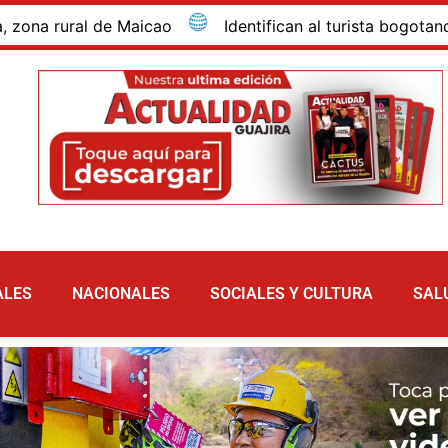
rural de Maicao
Identifican al turista bogotano que 
ALES
NACIONALES
SOCIALES Y CULTURA
SAL