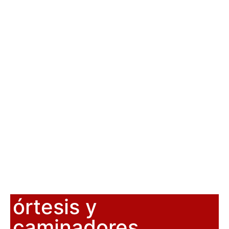
órtesis y
caminadores