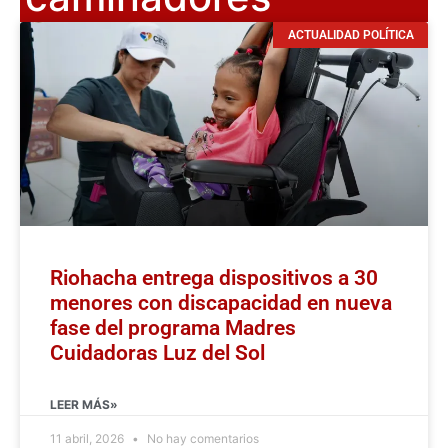
ACTUALIDAD POLÍTICA
Riohacha entrega dispositivos a 30
menores con discapacidad en nueva
fase del programa Madres
Cuidadoras Luz del Sol
LEER MÁS»
11 abril, 2026
No hay comentarios