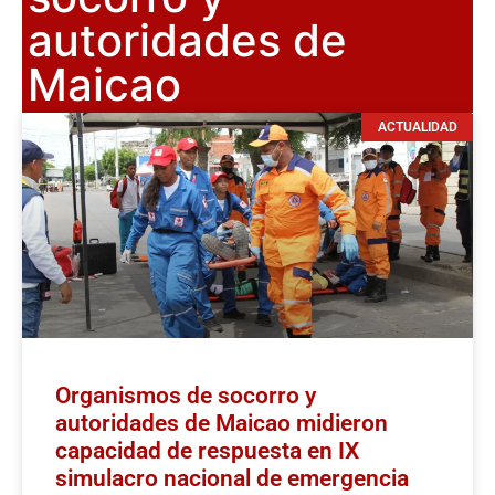
autoridades de
Maicao
ACTUALIDAD
Organismos de socorro y
autoridades de Maicao midieron
capacidad de respuesta en IX
simulacro nacional de emergencia