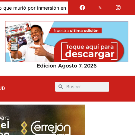
murió por inmersión en las dunas de Taroa; su cuerpo perma
Edicion Agosto 7, 2026
UD