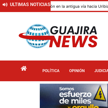
ULTIMAS NOTICIAS
o de descomposición en la antigua vía hacia Uribia, zona 
POLÍTICA
OPINIÓN
JUDICI