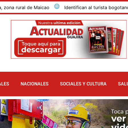
rural de Maicao
Identifican al turista bogotano que 
ALES
NACIONALES
SOCIALES Y CULTURA
SAL