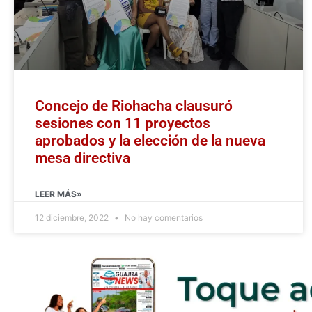
Concejo de Riohacha clausuró
sesiones con 11 proyectos
aprobados y la elección de la nueva
mesa directiva
LEER MÁS»
12 diciembre, 2022
No hay comentarios