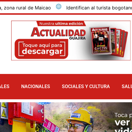
ural de Maicao
Identifican al turista bogotano que 
ALES
NACIONALES
SOCIALES Y CULTURA
SAL