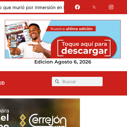
murió por inmersión en las dunas de Taroa; su cuerpo perma
Edicion Agosto 6, 2026
UD