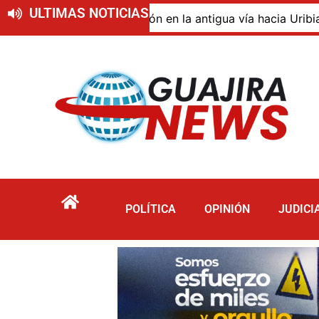
ULTIMAS NOTICIAS
 de descomposición en la antigua vía hacia Uribia, zona r
POLÍTICA
OPINIÓN
JUDICI