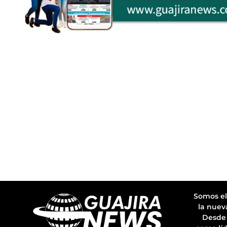
Somos el
la nuev
Desde 