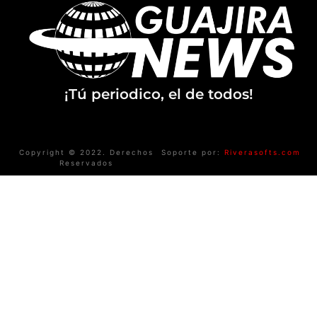
¡Tú periodico, el de todos!
Copyright © 2022. Derechos
Soporte por:
Riverasofts.com
Reservados