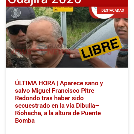
DESTACADAS
ÚLTIMA HORA | Aparece sano y
salvo Miguel Francisco Pitre
Redondo tras haber sido
secuestrado en la vía Dibulla–
Riohacha, a la altura de Puente
Bomba