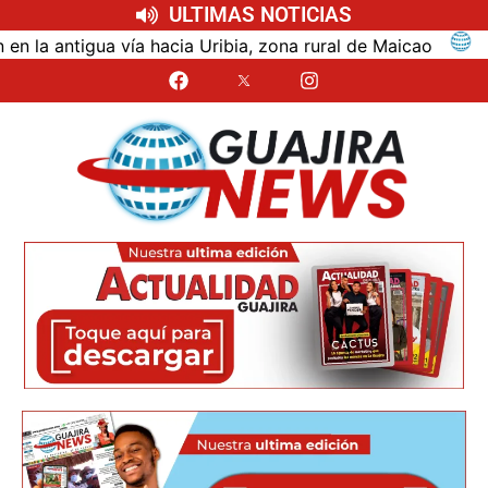
ULTIMAS NOTICIAS
ntigua vía hacia Uribia, zona rural de Maicao
Ident