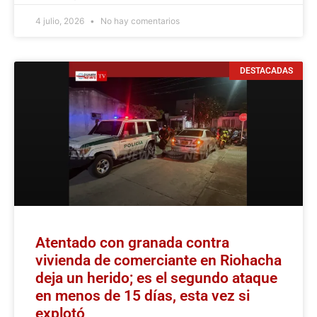
4 julio, 2026
No hay comentarios
DESTACADAS
Atentado con granada contra
vivienda de comerciante en Riohacha
deja un herido; es el segundo ataque
en menos de 15 días, esta vez si
explotó