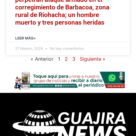
corregimiento de Barbacoa, zona
rural de Riohacha; un hombre
muerto y tres personas heridas
LEER MÁS»
21 febrero, 2026
No hay comentarios
« Anterior
1
2
3
Siguiente »