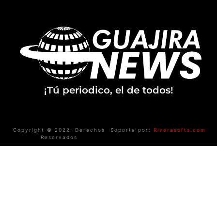
¡Tú periodico, el de todos!
Copyright © 2022. Derechos
Soporte por:
Riverasofts.com
Reservados