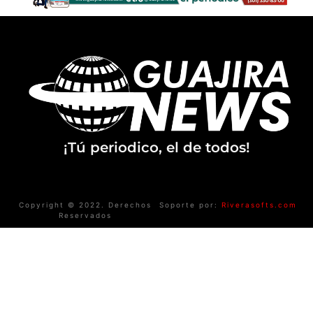
¡Tú periodico, el de todos!
Copyright © 2022. Derechos
Soporte por:
Riverasofts.com
Reservados