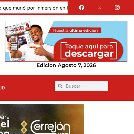
murió por inmersión en las dunas de Taroa; su cuerpo perma
Edicion Agosto 7, 2026
UD