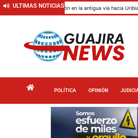
ULTIMAS NOTICIAS
o de descomposición en la antigua vía hacia Uribia, zona 
POLÍTICA
OPINIÓN
JUDICI