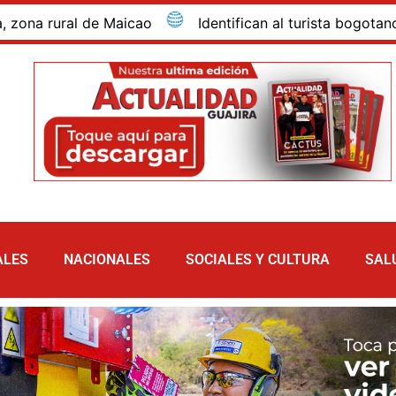
rural de Maicao
Identifican al turista bogotano que 
ALES
NACIONALES
SOCIALES Y CULTURA
SAL