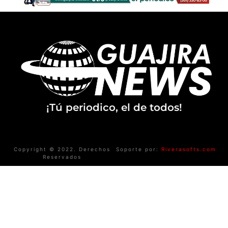
¡Tú periodico, el de todos!
Copyright © 2022. Derechos
Soporte por:
Riverasofts.com
Reservados