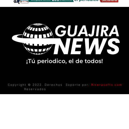
¡Tú periodico, el de todos!
Copyright © 2022. Derechos
Soporte por:
Riverasofts.com
Reservados