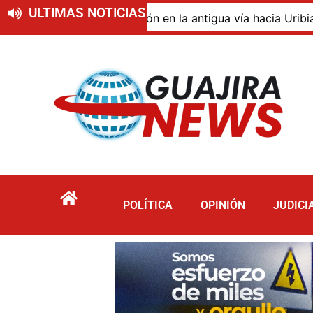
ULTIMAS NOTICIAS
o de descomposición en la antigua vía hacia Uribia, zona 
POLÍTICA
OPINIÓN
JUDICI