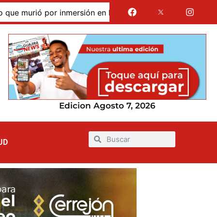
murió por inmersión en las dunas de Taroa; su cuerpo perma
Edicion Agosto 7, 2026
UD