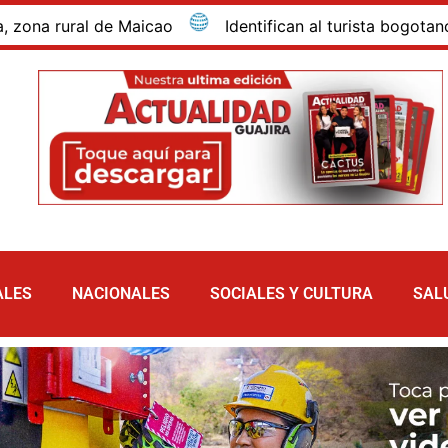
rural de Maicao
Identifican al turista bogotano que 
ALES
NACIONALES
SOCIALES Y CULTURA
SAL