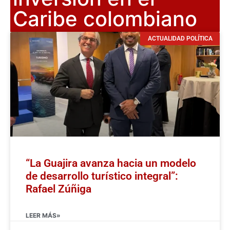
Caribe colombiano
ACTUALIDAD POLÍTICA
“La Guajira avanza hacia un modelo
de desarrollo turístico integral”:
Rafael Zúñiga
LEER MÁS»