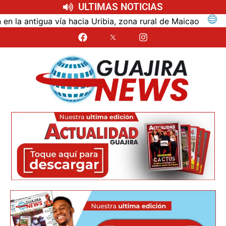
ULTIMAS NOTICIAS
ntigua vía hacia Uribia, zona rural de Maicao
Identi