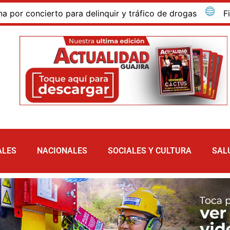
cierto para delinquir y tráfico de drogas
Fin de se
ALES
NACIONALES
SOCIALES Y CULTURA
SAL