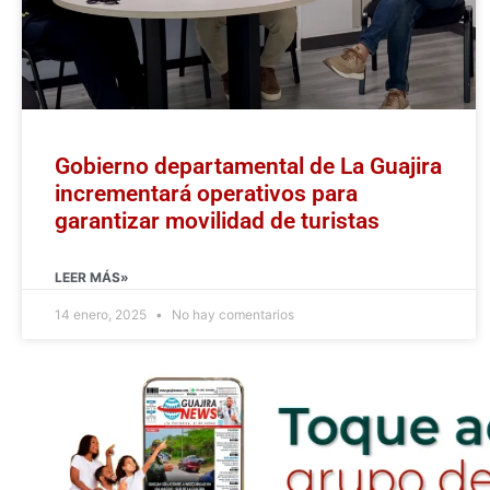
Gobierno departamental de La Guajira
incrementará operativos para
garantizar movilidad de turistas
LEER MÁS»
14 enero, 2025
No hay comentarios