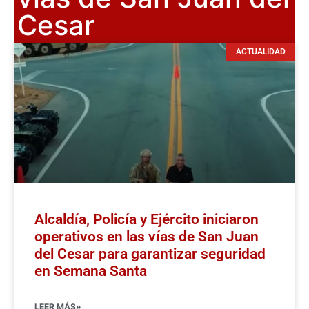
Cesar
ACTUALIDAD
Alcaldía, Policía y Ejército iniciaron
operativos en las vías de San Juan
del Cesar para garantizar seguridad
en Semana Santa
LEER MÁS»