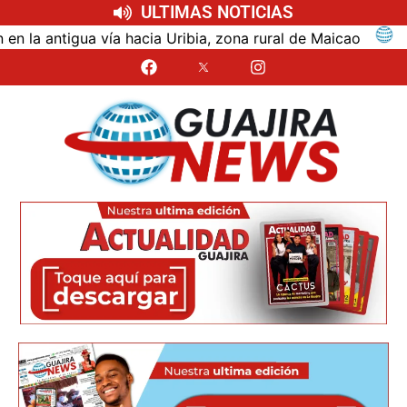
ULTIMAS NOTICIAS
ntigua vía hacia Uribia, zona rural de Maicao
Ident