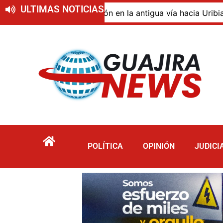
ULTIMAS NOTICIAS
o de descomposición en la antigua vía hacia Uribia, zona 
POLÍTICA
OPINIÓN
JUDICI