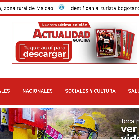
rural de Maicao
Identifican al turista bogotano que 
ALES
NACIONALES
SOCIALES Y CULTURA
SAL