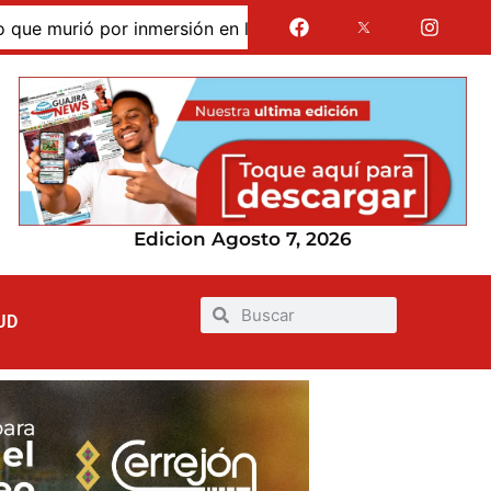
murió por inmersión en las dunas de Taroa; su cuerpo perma
Edicion Agosto 7, 2026
UD