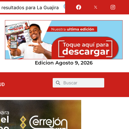
dos para La Guajira
La Guajira fue presentada como 
Edicion Agosto 9, 2026
UD