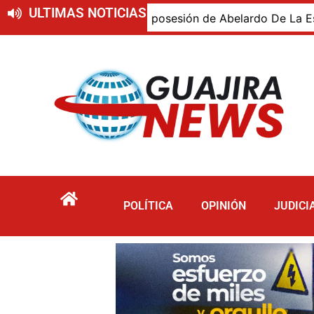
ULTIMAS NOTICIAS
ajiro presente en la posesión de Abelardo De La Espriella,
POLÍTICA
OPINIÓN
JUDICI