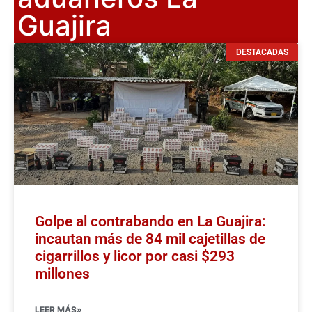
Guajira
DESTACADAS
Golpe al contrabando en La Guajira:
incautan más de 84 mil cajetillas de
cigarrillos y licor por casi $293
millones
LEER MÁS»