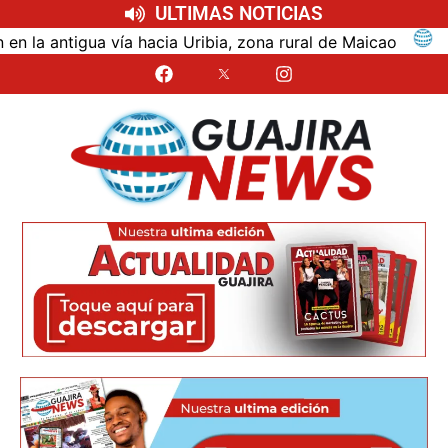
ULTIMAS NOTICIAS
ntigua vía hacia Uribia, zona rural de Maicao
Ident