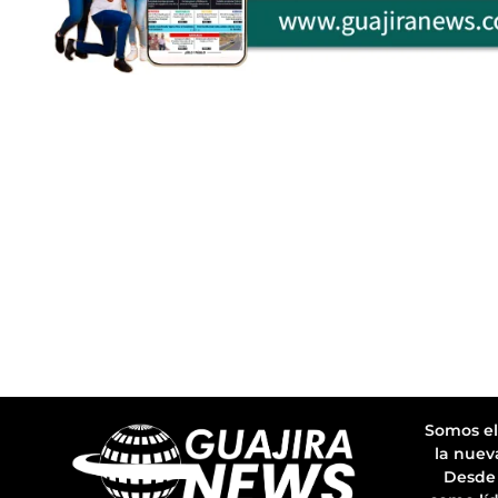
Somos el
la nuev
Desde 