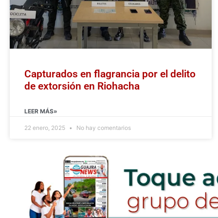
Capturados en flagrancia por el delito
de extorsión en Riohacha
LEER MÁS»
22 enero, 2025
No hay comentarios