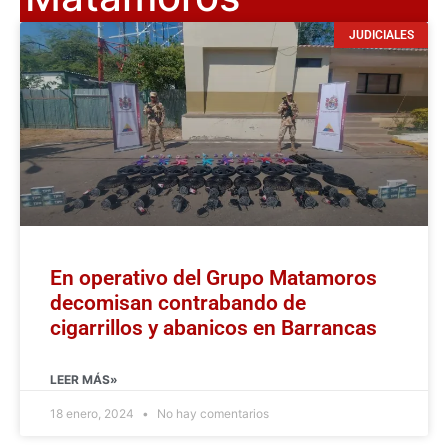
JUDICIALES
En operativo del Grupo Matamoros
decomisan contrabando de
cigarrillos y abanicos en Barrancas
LEER MÁS»
18 enero, 2024
No hay comentarios