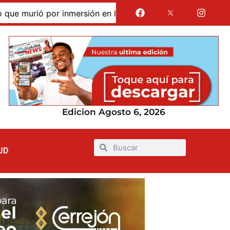
murió por inmersión en las dunas de Taroa; su cuerpo perma
Edicion Agosto 6, 2026
UD