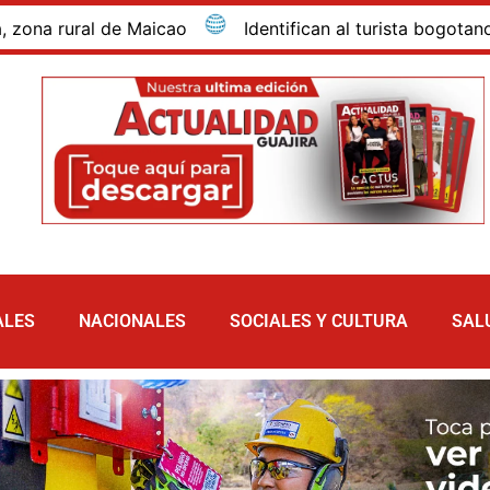
rural de Maicao
Identifican al turista bogotano que 
ALES
NACIONALES
SOCIALES Y CULTURA
SAL