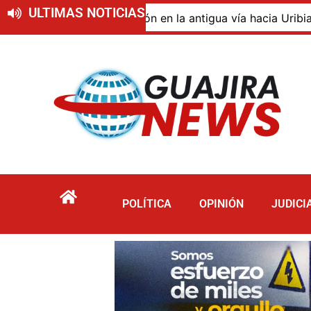
ULTIMAS NOTICIAS
o de descomposición en la antigua vía hacia Uribia, zona 
POLÍTICA
OPINIÓN
JUDICI