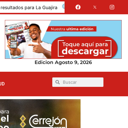
dos para La Guajira
La Guajira fue presentada como 
Edicion Agosto 9, 2026
UD