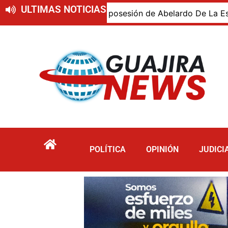
ULTIMAS NOTICIAS
ajiro presente en la posesión de Abelardo De La Espriella,
POLÍTICA
OPINIÓN
JUDICI