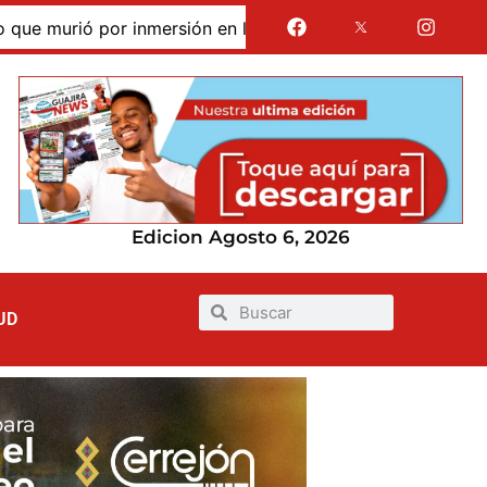
murió por inmersión en las dunas de Taroa; su cuerpo perma
Edicion Agosto 6, 2026
UD