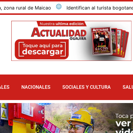
rural de Maicao
Identifican al turista bogotano que 
ALES
NACIONALES
SOCIALES Y CULTURA
SAL