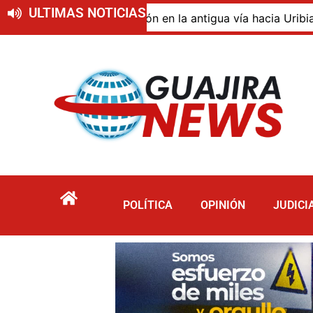
ULTIMAS NOTICIAS
o de descomposición en la antigua vía hacia Uribia, zona 
POLÍTICA
OPINIÓN
JUDICI