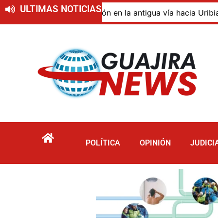
ULTIMAS NOTICIAS
o de descomposición en la antigua vía hacia Uribia, zona 
POLÍTICA
OPINIÓN
JUDICI