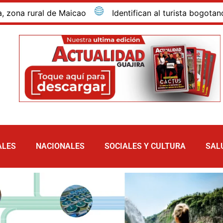
rural de Maicao
Identifican al turista bogotano que
ALES
NACIONALES
SOCIALES Y CULTURA
SAL