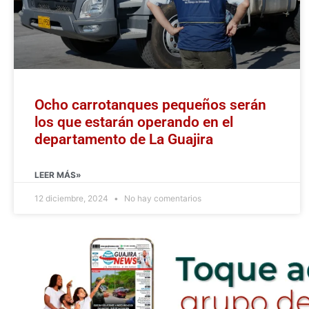
Ocho carrotanques pequeños serán
los que estarán operando en el
departamento de La Guajira
LEER MÁS»
12 diciembre, 2024
No hay comentarios