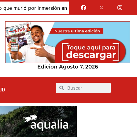
 murió por inmersión en las dunas de Taroa; su cuerpo perm
Edicion Agosto 7, 2026
UD