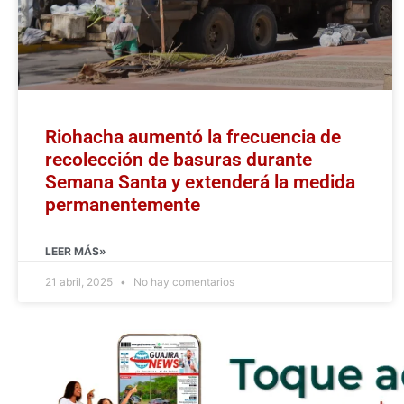
Riohacha aumentó la frecuencia de
recolección de basuras durante
Semana Santa y extenderá la medida
permanentemente
LEER MÁS»
21 abril, 2025
No hay comentarios