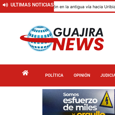
ULTIMAS NOTICIAS
do de descomposición en la antigua vía hacia Uribia, zona
POLÍTICA
OPINIÓN
JUDICI