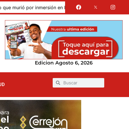
 murió por inmersión en las dunas de Taroa; su cuerpo perm
Edicion Agosto 6, 2026
UD