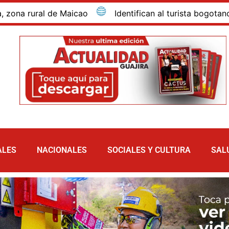
 rural de Maicao
Identifican al turista bogotano que
ALES
NACIONALES
SOCIALES Y CULTURA
SAL