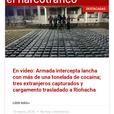
DESTACADAS
En video: Armada intercepta lancha
con más de una tonelada de cocaína;
tres extranjeros capturados y
cargamento trasladado a Riohacha
LEER MÁS»
15 marzo, 2026
No hay comentarios