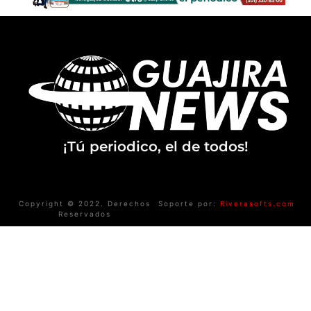
¡Tú periodico, el de todos!
Copyright © 2022. Derechos
Soporte por:
Riverasofts.com
Reservados