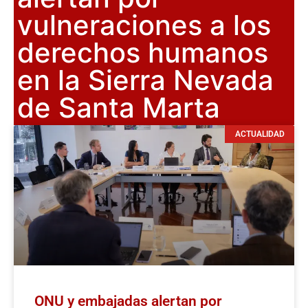
vulneraciones a los
derechos humanos
en la Sierra Nevada
de Santa Marta
ACTUALIDAD
ONU y embajadas alertan por