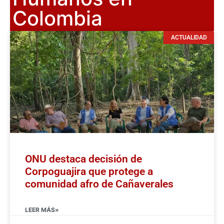
Colombia
ACTUALIDAD
ONU destaca decisión de
Corpoguajira que protege a
comunidad afro de Cañaverales
LEER MÁS»