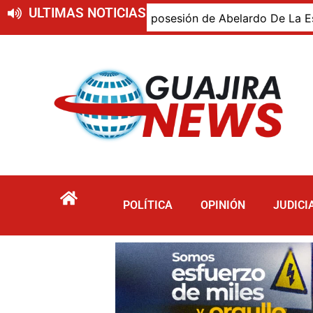
ULTIMAS NOTICIAS
ajiro presente en la posesión de Abelardo De La Espriella,
POLÍTICA
OPINIÓN
JUDICI