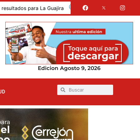
dos para La Guajira
La Guajira fue presentada como 
Edicion Agosto 9, 2026
UD