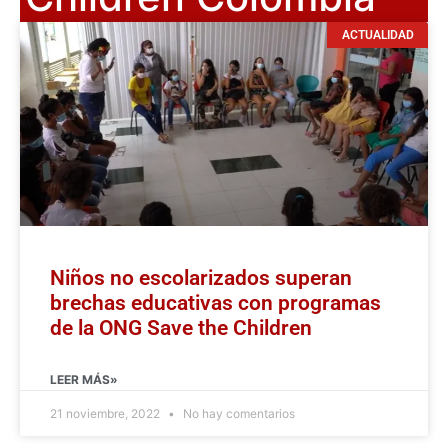
ACTUALIDAD
Niños no escolarizados superan
brechas educativas con programas
de la ONG Save the Children
LEER MÁS»
21 noviembre, 2022
No hay comentarios