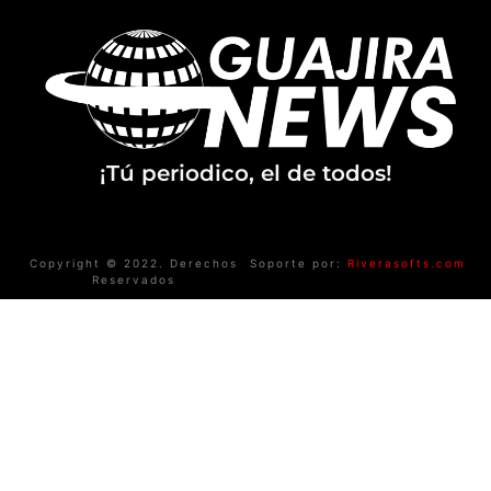
¡Tú periodico, el de todos!
Copyright © 2022. Derechos
Soporte por:
Riverasofts.com
Reservados