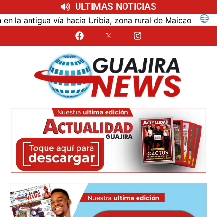
ULTIMAS NOTICIAS
ntigua vía hacia Uribia, zona rural de Maicao
Ident