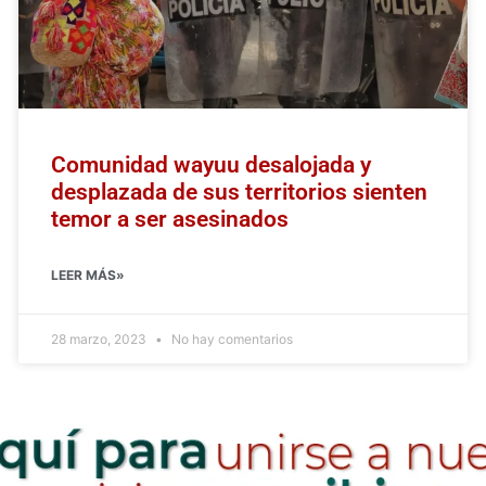
Comunidad wayuu desalojada y
desplazada de sus territorios sienten
temor a ser asesinados
LEER MÁS»
28 marzo, 2023
No hay comentarios