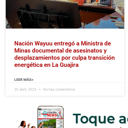
Nación Wayuu entregó a Ministra de
Minas documental de asesinatos y
desplazamientos por culpa transición
energética en La Guajira
LEER MÁS»
20 abril, 2023
No hay comentarios