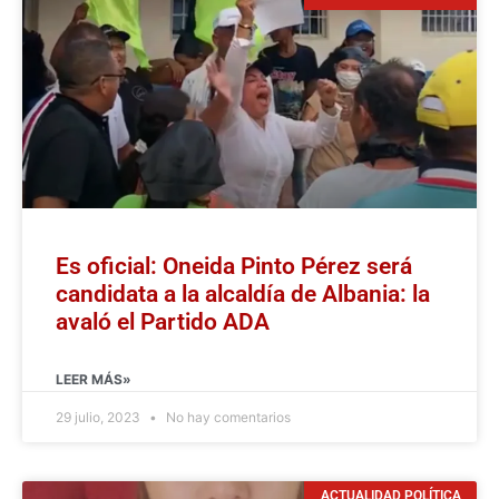
Es oficial: Oneida Pinto Pérez será
candidata a la alcaldía de Albania: la
avaló el Partido ADA
LEER MÁS»
29 julio, 2023
No hay comentarios
ACTUALIDAD POLÍTICA