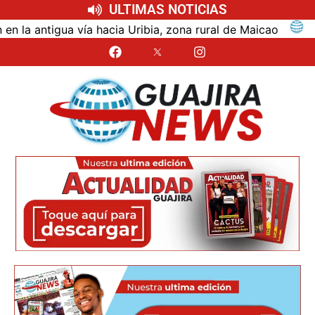
ULTIMAS NOTICIAS
ntigua vía hacia Uribia, zona rural de Maicao
Ident