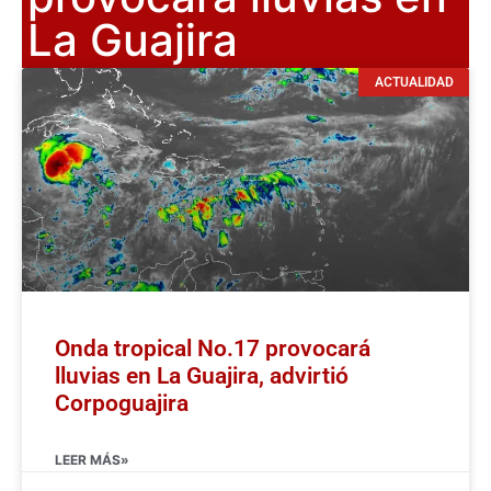
La Guajira
ACTUALIDAD
Onda tropical No.17 provocará
lluvias en La Guajira, advirtió
Corpoguajira
LEER MÁS»