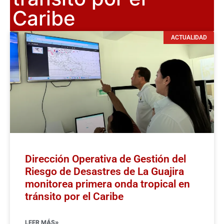
Caribe
ACTUALIDAD
Dirección Operativa de Gestión del
Riesgo de Desastres de La Guajira
monitorea primera onda tropical en
tránsito por el Caribe
LEER MÁS»