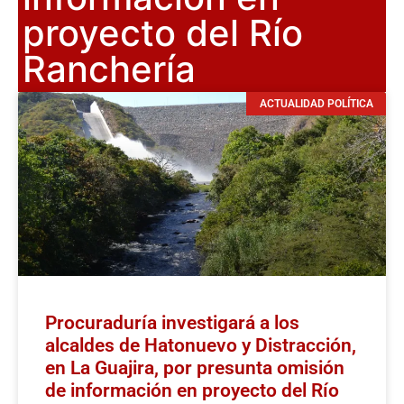
proyecto del Río
Ranchería
ACTUALIDAD POLÍTICA
Procuraduría investigará a los
alcaldes de Hatonuevo y Distracción,
en La Guajira, por presunta omisión
de información en proyecto del Río