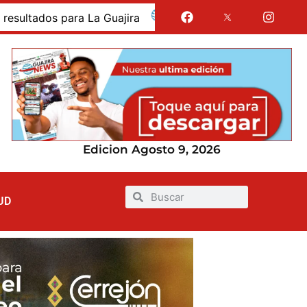
dos para La Guajira
La Guajira fue presentada como 
Edicion Agosto 9, 2026
UD