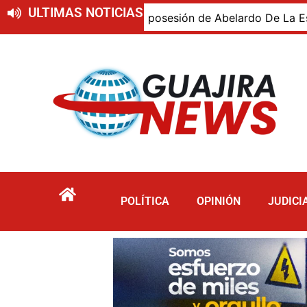
ULTIMAS NOTICIAS
ajiro presente en la posesión de Abelardo De La Espriella,
POLÍTICA
OPINIÓN
JUDICI