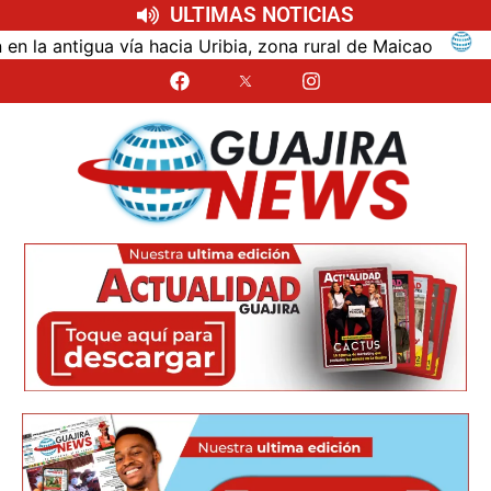
ULTIMAS NOTICIAS
ntigua vía hacia Uribia, zona rural de Maicao
Identi