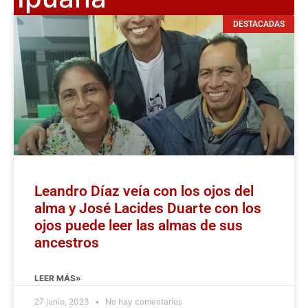
DESTACADAS
Leandro Díaz veía con los ojos del
alma y José Lacides Duarte con los
ojos puede leer las almas de sus
ancestros
LEER MÁS»
27 junio, 2023
No hay comentarios